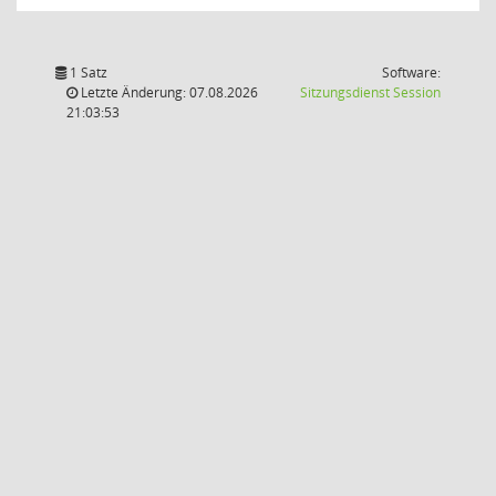
1 Satz
Software:
(Wird in
Letzte Änderung: 07.08.2026
Sitzungsdienst
Session
21:03:53