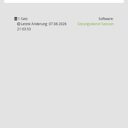
1 Satz
Software:
(Wird in
Letzte Änderung: 07.08.2026
Sitzungsdienst
Session
21:03:53