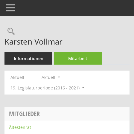
Toggle navigation
Rechercheauswahl
Karsten Vollmar
Informationen
Mitarbeit
Aktuell
Aktuell
19. Legislaturperiode (2016 - 2021)
MITGLIEDER
Ältestenrat