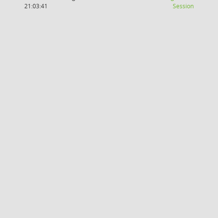
(Wird in
21:03:41
Session