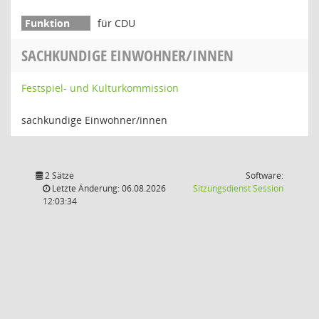
für CDU
SACHKUNDIGE EINWOHNER/INNEN
Festspiel- und Kulturkommission
sachkundige Einwohner/innen
2 Sätze
Software:
(Wird in
Letzte Änderung: 06.08.2026
Sitzungsdienst
Session
12:03:34