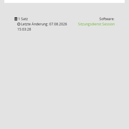
1 Satz
Software:
(Wird in
Letzte Änderung: 07.08.2026
Sitzungsdienst
Session
15:03:28