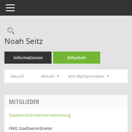
Toggle navigation
Rechercheauswahl
Noah Seitz
Informationen
Mitarbeit
Aktuell
Aktuell
alle Wahlperioden
MITGLIEDER
Stadtverordnetenversammlung
FWG Stadtverordneter