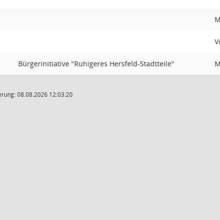
M
V
Bürgerinitiative "Ruhigeres Hersfeld-Stadtteile"
M
rung: 08.08.2026 12:03:20