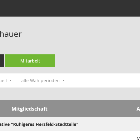
hauer
Mitarbeit
uell
alle Wahlperioden
Mitgliedschaft
A
ative "Ruhigeres Hersfeld-Stadtteile"
M