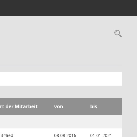
Rec
rt der Mitarbeit
von
bis
itglied
08.08.2016
01.01.2021