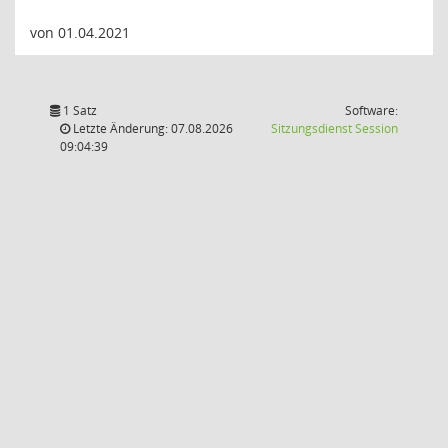
von 01.04.2021
1 Satz
Software:
(Wird in
Letzte Änderung: 07.08.2026
Sitzungsdienst
Session
09:04:39