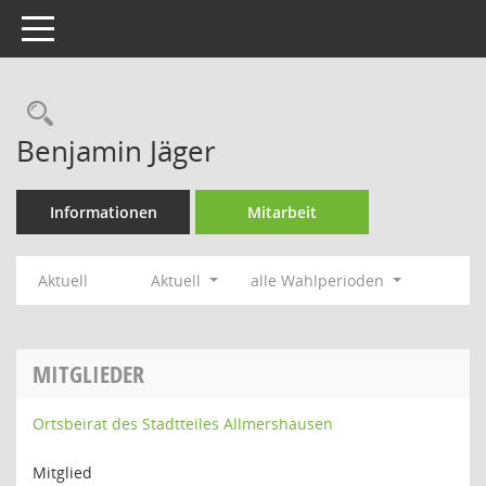
Toggle navigation
Rechercheauswahl
Benjamin Jäger
Informationen
Mitarbeit
Aktuell
Aktuell
alle Wahlperioden
MITGLIEDER
Ortsbeirat des Stadtteiles Allmershausen
Mitglied