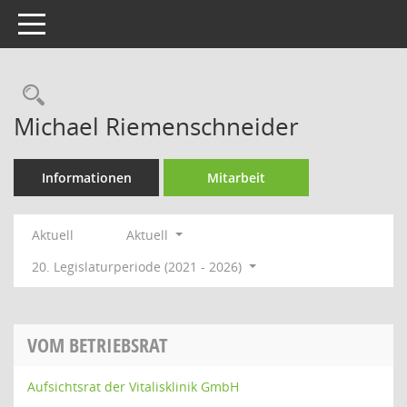
Toggle navigation
Rechercheauswahl
Michael Riemenschneider
Informationen
Mitarbeit
Aktuell
Aktuell
20. Legislaturperiode (2021 - 2026)
VOM BETRIEBSRAT
Aufsichtsrat der Vitalisklinik GmbH