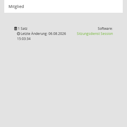
Mitglied
1 Satz
Software:
(Wird in
Letzte Änderung: 06.08.2026
Sitzungsdienst
Session
15:03:34