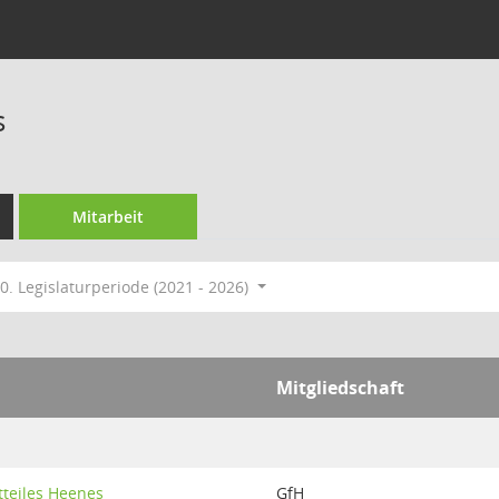
s
Mitarbeit
0. Legislaturperiode (2021 - 2026)
Mitgliedschaft
tteiles Heenes
GfH