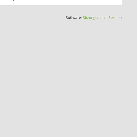
(Wird in
Software:
Sitzungsdienst
Session