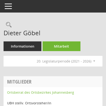
Toggle navigation
Rechercheauswahl
Dieter Göbel
Informationen
Mitarbeit
20. Legislaturperiode (2021 - 2026)
MITGLIEDER
Ortsbeirat des Ortsbezirkes Johannesberg
UBH stellv. Ortsvorsteher/in