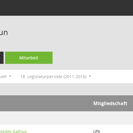
aun
Mitarbeit
uell
18. Legislaturperiode (2011-2016)
Mitgliedschaft
tteiles Kathus
UfK