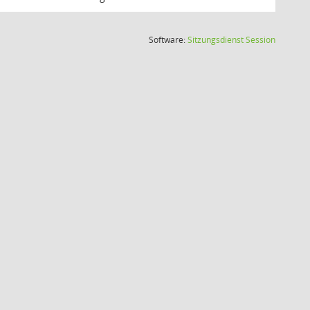
(Wird in
Software:
Sitzungsdienst
Session