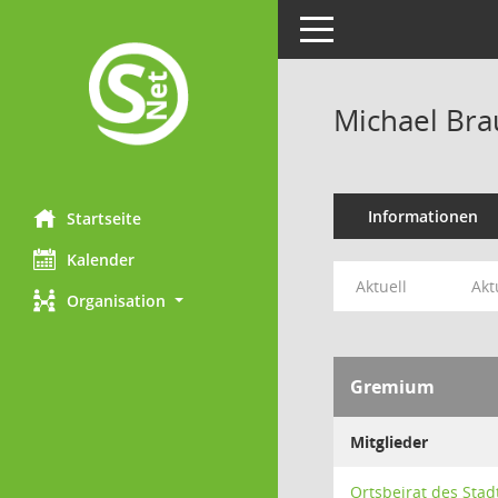
Toggle navigation
Michael Br
Informationen
Startseite
Kalender
Aktuell
Akt
Organisation
Gremium
Mitglieder
Ortsbeirat des Stad