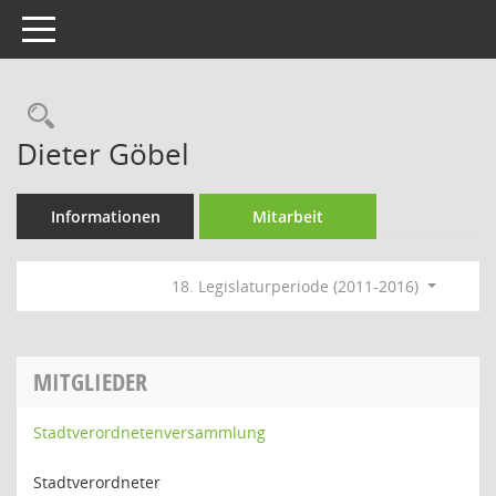
Toggle navigation
Rechercheauswahl
Dieter Göbel
Informationen
Mitarbeit
18. Legislaturperiode (2011-2016)
MITGLIEDER
Stadtverordnetenversammlung
Stadtverordneter