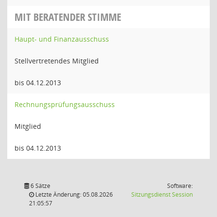
MIT BERATENDER STIMME
Haupt- und Finanzausschuss
Stellvertretendes Mitglied
bis 04.12.2013
Rechnungsprüfungsausschuss
Mitglied
bis 04.12.2013
6 Sätze
Software:
(Wird in
Letzte Änderung: 05.08.2026
Sitzungsdienst
Session
21:05:57