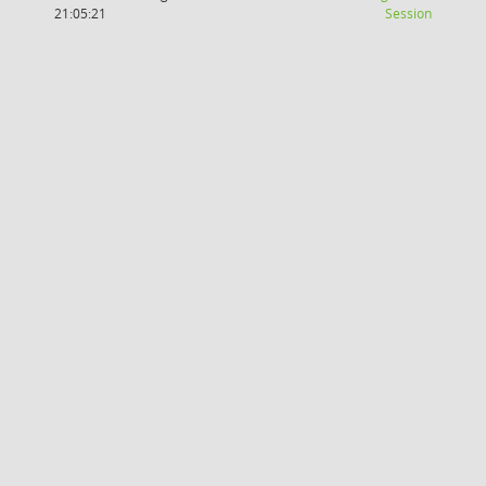
(Wird in
21:05:21
Session