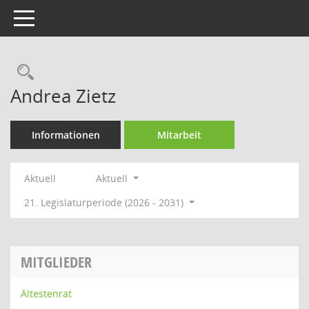
Toggle navigation
Rechercheauswahl
Andrea Zietz
Informationen
Mitarbeit
Aktuell
Aktuell
21. Legislaturperiode (2026 - 2031)
MITGLIEDER
Ältestenrat