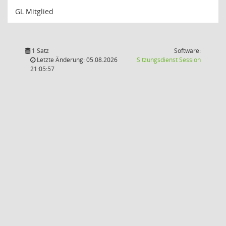
GL Mitglied
1 Satz
Software:
(Wird in
Letzte Änderung: 05.08.2026
Sitzungsdienst
Session
21:05:57