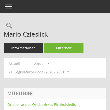
Toggle navigation
Rechercheauswahl
Mario Czieslick
Informationen
Mitarbeit
Aktuell
Aktuell
21. Legislaturperiode (2026 - 2031)
MITGLIEDER
Ortsbeirat des Ortsbezirkes Eichhofsiedlung