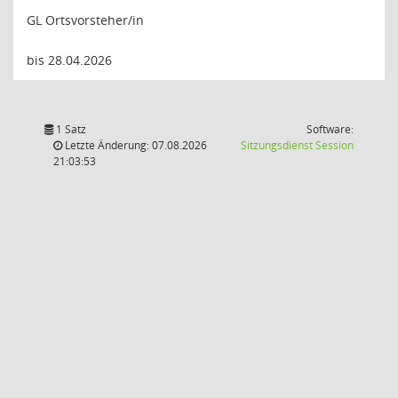
GL Ortsvorsteher/in
bis 28.04.2026
1 Satz
Software:
(Wird in
Letzte Änderung: 07.08.2026
Sitzungsdienst
Session
21:03:53