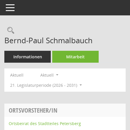
Toggle navigation
Rechercheauswahl
Bernd-Paul Schmalbauch
Informationen
Mitarbeit
Aktuell
Aktuell
21. Legislaturperiode (2026 - 2031)
ORTSVORSTEHER/IN
Ortsbeirat des Stadtteiles Petersberg