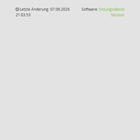
Letzte Änderung: 07.08.2026
Software:
Sitzungsdienst
(Wird in
21:03:53
Session