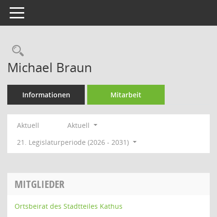
Toggle navigation
Rechercheauswahl
Michael Braun
Informationen
Mitarbeit
Aktuell
Aktuell
21. Legislaturperiode (2026 - 2031)
MITGLIEDER
Ortsbeirat des Stadtteiles Kathus