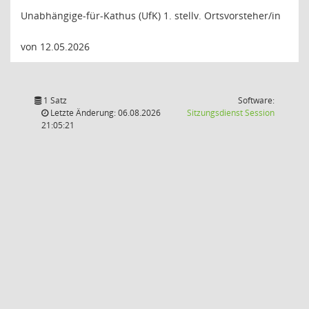
Unabhängige-für-Kathus (UfK) 1. stellv. Ortsvorsteher/in
von 12.05.2026
1 Satz
Software:
(Wird in
Letzte Änderung: 06.08.2026
Sitzungsdienst
Session
21:05:21