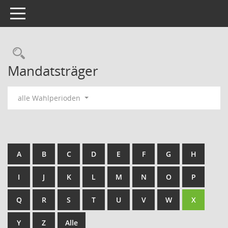
Toggle navigation
Rechercheauswahl
Mandatsträger
alle Wahlperioden
A
B
C
D
E
F
G
H
I
J
K
L
M
N
O
P
Q
R
S
T
U
V
W
X
Y
Z
Alle