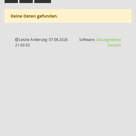
Keine Daten gefunden.
Letzte Änderung: 07.08.2026
Software:
Sitzungsdienst
(Wird in
21:03:53
Session