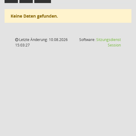
Keine Daten gefunden.
Letzte Änderung: 10.08.2026
Software:
Sitzungsdienst
(Wird in
15:03:27
Session