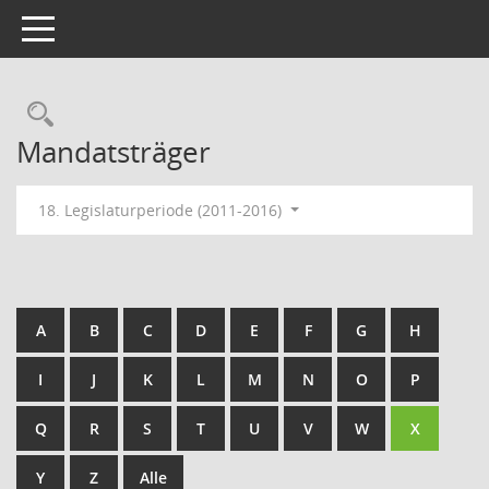
Toggle navigation
Rechercheauswahl
Mandatsträger
18. Legislaturperiode (2011-2016)
A
B
C
D
E
F
G
H
I
J
K
L
M
N
O
P
Q
R
S
T
U
V
W
X
Y
Z
Alle